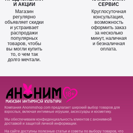
И АКЦИИ
СЕРВИС
Магазин
Круглосуточная
регулярно
консультация,
объявляет скидки
возможность
и устраивает
оформить заказ
распродажи
за несколько
популярных
минут, наличная
товаров, чтобы
и безналичная
вы могли купить
оплата.
то, о чем так
долго мечтали.
Компания Anonimshop.com предлагает широкий выбор товаров для
взрослых, включая интимные игрушки, аксессуары и косметику.
Мы обеспечиваем конфиденциальность клиентов с анонимной
доставкой и защитой личной информации.
На сайте доступны полезные статьи и советы по выбору товаров, что