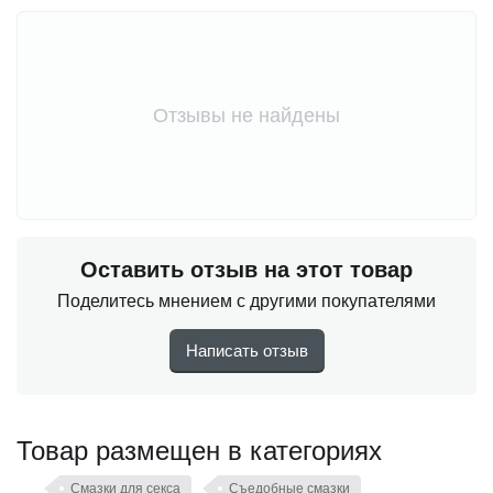
количестве и совершенно не ощущаются на вкус.
Естественным образом усиливает приятные ощущения
и возбуждение у обоих партнеров.
Отзывы не найдены
Можно использовать в качестве уходового средства.
Оставить отзыв на этот товар
Поделитесь мнением с другими покупателями
Написать отзыв
Товар размещен в категориях
Смазки для секса
Съедобные смазки