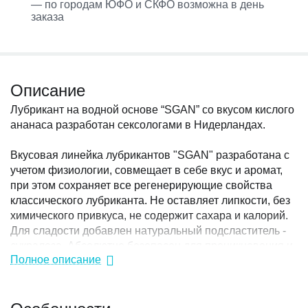
— по городам ЮФО и СКФО возможна в день
заказа
Описание
Лубрикант на водной основе “SGAN” со вкусом кислого
ананаса разработан сексологами в Нидерландах.
Вкусовая линейка лубрикантов "SGAN" разработана с
учетом физиологии, совмещает в себе вкус и аромат,
при этом сохраняет все регенерирующие свойства
классического лубриканта. Не оставляет липкости, без
химического привкуса, не содержит сахара и калорий.
Для сладости добавлен натуральный подсластитель -
сукралоза. Абсолютно безопасен для проникновения и
Полное описание
при проглатывании.
Эксклюзивная густая формула обеспечивает лучшее
Особенности
обволакивание половых органов, тем самым