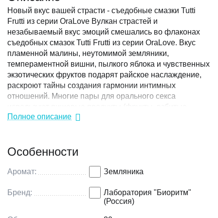
Новый вкус вашей страсти - съедобные смазки Tutti
Frutti из серии OraLove Вулкан страстей и
незабываемый вкус эмоций смешались во флаконах
съедобных смазок Tutti Frutti из серии OraLove. Вкус
пламенной малины, неутомимой земляники,
темпераментной вишни, пылкого яблока и чувственных
экзотических фруктов подарят райское наслаждение,
раскроют тайны создания гармонии интимных
отношений. Многие пары для орального секса
используют пищевые продукты (фрукты, взбитые
Полное описание
сливки, шоколад и т.д). Такая гастрономическая
практика может нанести существенный вред
чувствительной микрофлоре половых органов.
Особенности
Продукция Tutti Frutti разработана специально для
орального удовольствия. Съедобные смазки не
нарушают баланс микрофлоры, а сохраняют его. Они
Аромат:
Земляника
придадут вашим любовным играм особый вкус и
бережно позаботятся о чувствительной интимной зоне.
Бренд:
Лаборатория "Биоритм"
(Россия)
Подходят для использования в качестве лубриканта.
Обладают увлажняющим действием. Совместимы с