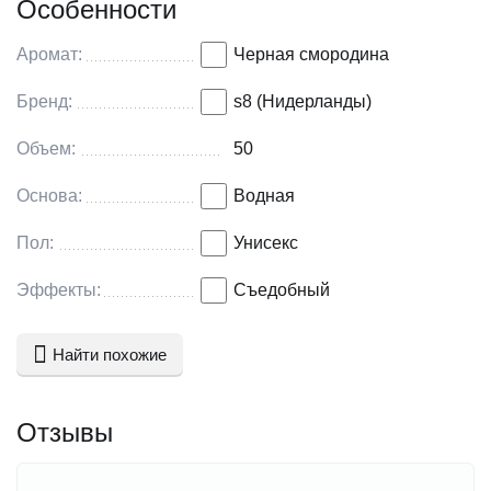
Особенности
S8 полностью без парабенов, без фталатов, без
глютена, без сульфатов, плюс не содержит
добавленных красителей или агрессивных
Аромат:
Черная смородина
консервантов.
Бренд:
s8 (Нидерланды)
Объем:
50
Основа:
Водная
Пол:
Унисекс
Эффекты:
Съедобный
Найти похожие
Отзывы