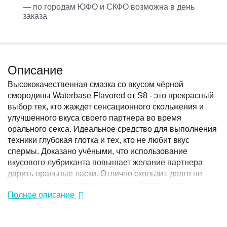
— по городам ЮФО и СКФО возможна в день
заказа
Описание
Высококачественная смазка со вкусом чёрной
смородины Waterbase Flavored от S8 - это прекрасный
выбор тех, кто жаждет сенсационного скольжения и
улучшенного вкуса своего партнера во время
орального секса. Идеальное средство для выполнения
техники глубокая глотка и тех, кто не любит вкус
спермы. Доказано учёными, что использование
вкусового лубриканта повышает желание партнера
дарить оральные ласки. Отлично скользит, долго не
высыхает, не оставляет следов на белье, легко
Полное описание
смывается обычной водой. Кстати, смазку можно
использовать и для обычного секса. Совместима с
игрушками и презервативами из латекса. Формула от