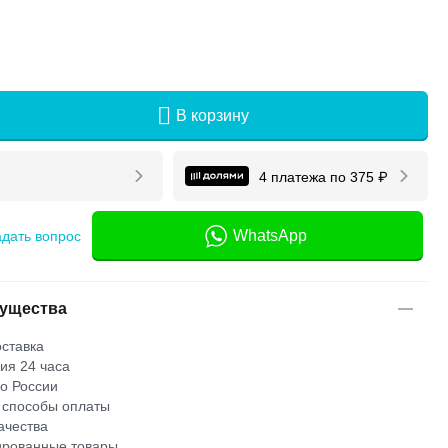
В корзину
4 платежа по
375
₽
WhatsApp
адать вопрос
ущества
ставка
ия 24 часа
по России
 способы оплаты
ачества
рованные товары