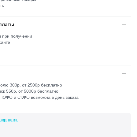
ть
платы
 при получении
сайте
м
олю 300р. от 2500р бесплатно
ск 550р. от 5000р бесплатно
 ЮФО и СКФО возможна в день заказа
аврополь