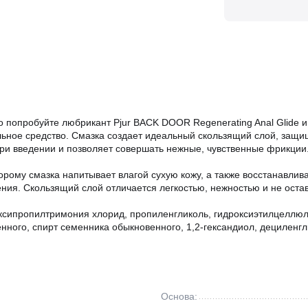
но попробуйте любрикант Pjur BACK DOOR Regenerating Anal Glide 
ельное средство. Смазка создает идеальный скользящий слой, за
ри введении и позволяет совершать нежные, чувственные фрикции
орому смазка напитывает влагой сухую кожу, а также восстанавли
ния. Скользящий слой отличается легкостью, нежностью и не оста
оксипропилтримония хлорид, пропиленгликоль, гидроксиэтилцеллюло
енного, спирт семенника обыкновенного, 1,2-гександиол, дециленгл
Основа: