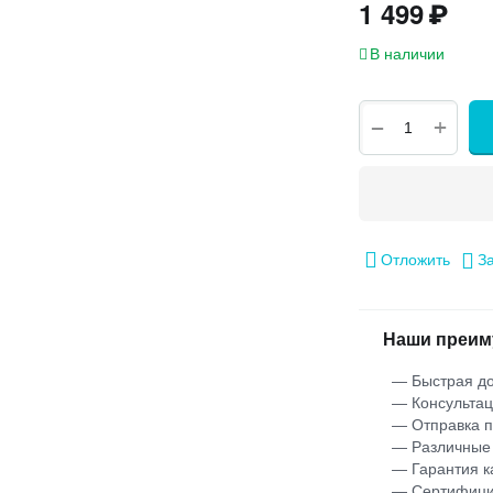
1 499
₽
В наличии
+
−
Отложить
З
Наши преим
— Быстрая до
— Консультац
— Отправка 
— Различные
— Гарантия к
— Сертифици