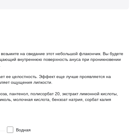
и возьмите на свидание этот небольшой флакончик. Вы будете
щищающий внутреннюю поверхность ануса при проникновении
.
вает ее целостность. Эффект еще лучше проявляется на
вляет ощущения липкости.
за, пантенол, полисорбат 20, экстракт лимонной кислоты,
иколь, молочная кислота, бензоат натрия, сорбат калия
Водная