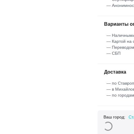
— Анонимнос
Варианты о
— Наличными
— Картой на 
— Переводо
— СБП
Доставка
— по Ставроп
— в Михайлов
— по городам
Ваш город:
Ст