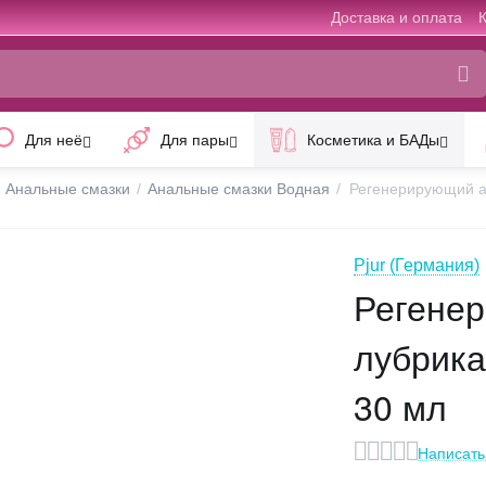
Доставка и оплата
Для неё
Для пары
Косметика и БАДы
Анальные смазки
/
Анальные смазки Водная
/
Регенерирующий ан
Pjur (Германия)
Регене
лубрика
30 мл
Написать