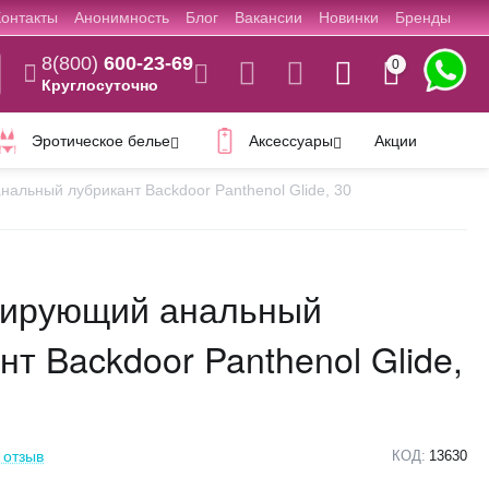
Контакты
Анонимность
Блог
Вакансии
Новинки
Бренды
8(800)
600-23-69
0
Круглосуточно
Эротическое белье
Аксессуары
Акции
альный лубрикант Backdoor Panthenol Glide, 30
рирующий анальный
нт Backdoor Panthenol Glide,
 отзыв
КОД:
13630