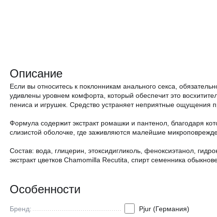
Описание
Если вы относитесь к поклонникам анального секса, обязатель
удивлены уровнем комфорта, который обеспечит это восхитит
пениса и игрушек. Средство устраняет неприятные ощущения п
Формула содержит экстракт ромашки и пантенол, благодаря кот
слизистой оболочке, где заживляются малейшие микроповрежде
Состав: вода, глицерин, этоксидигликоль, феноксиэтанол, гидр
экстракт цветков Chamomilla Recutita, спирт семенника обыкнов
Особенности
Бренд:
Pjur (Германия)