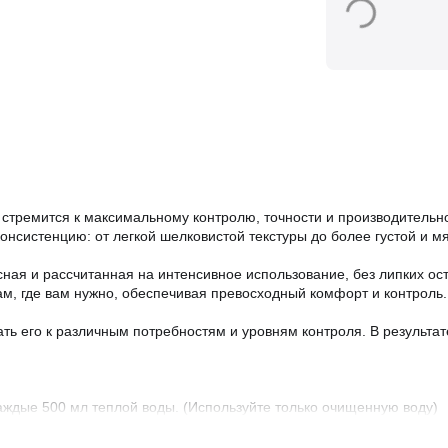
кто стремится к максимальному контролю, точности и производител
нсистенцию: от легкой шелковистой текстуры до более густой и мя
пасная и рассчитанная на интенсивное использование, без липких о
ам, где вам нужно, обеспечивая превосходный комфорт и контроль.
ть его к различным потребностям и уровням контроля. В результат
каждые 500 мл теплой воды. (Используйте только очищенную воду)
устела.