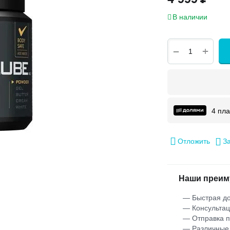
В наличии
+
−
4 пл
Отложить
З
Наши преим
— Быстрая до
— Консультац
— Отправка 
— Различные