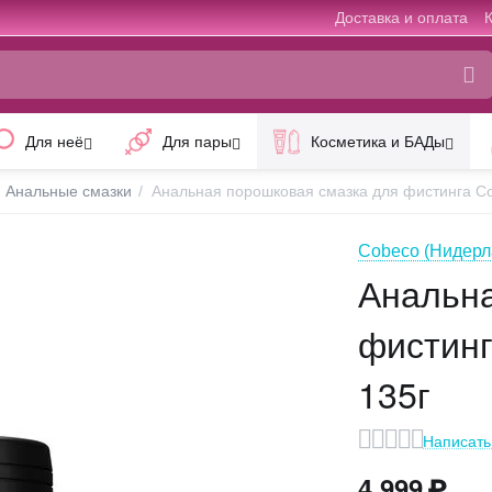
Доставка и оплата
Для неё
Для пары
Косметика и БАДы
Анальные смазки
/
Анальная порошковая смазка для фистинга Co
Cobeco (Нидерл
Анальна
фистинг
135г
Написать
4 999
₽