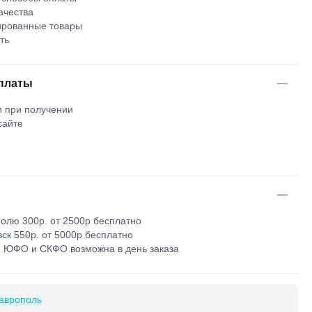
ачества
рованные товары
ть
платы
 при получении
сайте
м
олю 300р. от 2500р бесплатно
ск 550р. от 5000р бесплатно
 ЮФО и СКФО возможна в день заказа
аврополь