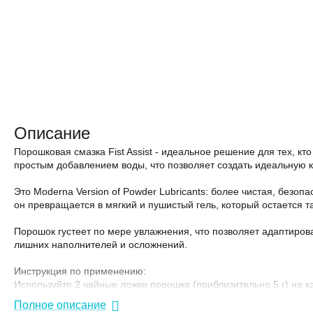
Описание
Порошковая смазка Fist Assist - идеальное решение для тех, 
простым добавлением воды, что позволяет создать идеальную ко
Это Moderna Version of Powder Lubricants: более чистая, безо
он превращается в мягкий и пушистый гель, который остается т
Порошок густеет по мере увлажнения, что позволяет адаптирова
лишних наполнителей и осложнений.
Инструкция по применению:
Используйте 2 чайные ложки порошка (приблизительно 5 г) на 
Энергично перемешайте до получения однородной смеси.
Полное описание
Оставьте на 5-15 минут, чтобы она полностью увлажнилась и заг