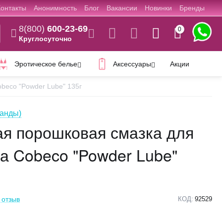
Контакты
Анонимность
Блог
Вакансии
Новинки
Бренды
8(800)
600-23-69
0
Круглосуточно
Эротическое белье
Аксессуары
Акции
beco "Powder Lube" 135г
анды)
я порошковая смазка для
а Cobeco "Powder Lube"
 отзыв
КОД:
92529