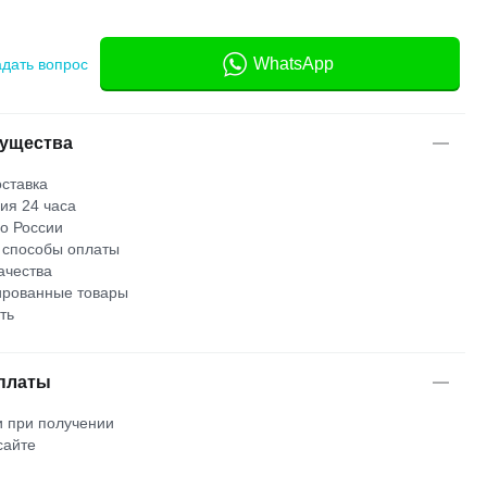
WhatsApp
адать вопрос
ущества
ставка
ия 24 часа
по России
 способы оплаты
ачества
рованные товары
ть
платы
 при получении
сайте
м