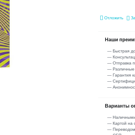
Отложить
З
Наши преим
— Быстрая до
— Консультац
— Отправка 
— Различные
— Гарантия к
— Сертифици
— Анонимнос
Варианты о
— Наличными
— Картой на 
— Переводо