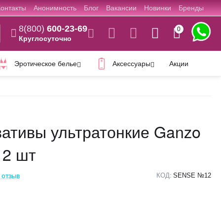
Контакты
Анонимность
Блог
Вакансии
Новинки
Бренды
8(800)
600-23-69
0
Круглосуточно
Эротическое белье
Аксессуары
Акции
ативы ультратонкие Ganzo
12 шт
 отзыв
КОД:
SENSE №12