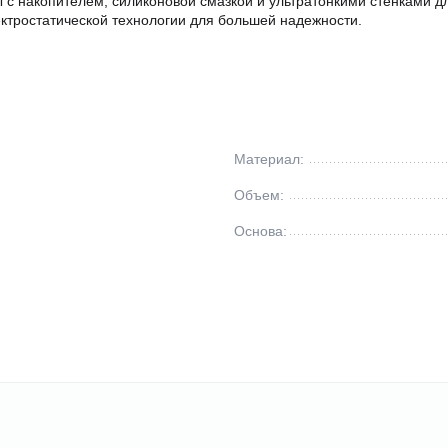
 накопителем, силиконовой смазкой и ультратонкими стенками д
ктростатической технологии для большей надежности.
Материал:
Объем:
Основа: