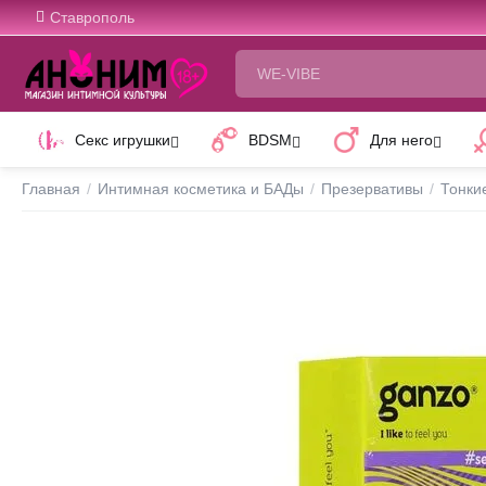
Ставрополь
Секс игрушки
BDSM
Для него
Главная
/
Интимная косметика и БАДы
/
Презервативы
/
Тонки