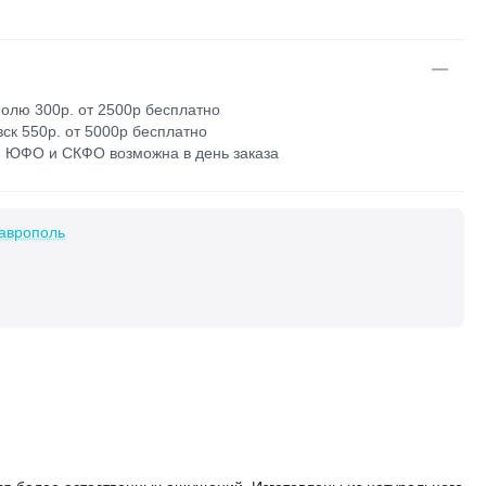
олю 300р. от 2500р бесплатно
ск 550р. от 5000р бесплатно
 ЮФО и СКФО возможна в день заказа
аврополь