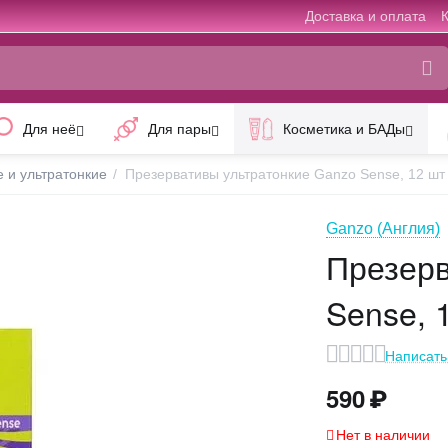
Доставка и оплата
Для неё
Для пары
Косметика и БАДы
е и ультратонкие
/
Презервативы ультратонкие Ganzo Sense, 12 шт
Ganzo (Англия)
Презерв
Sense, 
Написать
590
₽
Нет в наличии