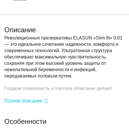
Описание
Революционные презервативы ELASUN «Slim fit» 0,01
— это идеальное сочетание надежности, комфорта и
современных технологий. Ультратонкая структура
обеспечивает максимальную чувствительность,
сохраняя при этом высокий уровень защиты от
нежелательной беременности и инфекций,
передаваемых половым путем.
Гладкая поверхность и плотное облегание делают
использование презервативов удобным и
Полное описание
естественным. Презервативы мгновенно принимают
температуру тела и никак не ощущаются во время
секса. Смазка на водной основе с добавлением
Особенности
гиалуроновой кислоты, ее увеличенное количество
усиливает комфорт, снижает трение и делает интимный