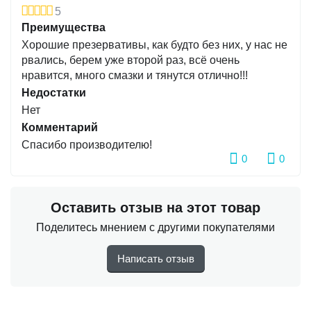
5
Ультратонкие, ощущение как без презерватива, более
Преимущества
плотная средняя часть способствует продлению
Хорошие презервативы, как будто без них, у нас не
полового акта.
рвались, берем уже второй раз, всё очень
нравится, много смазки и тянутся отлично!!!
Бренд: Elasun
Недостатки
Количество в упаковке, шт: 10
Нет
Ширина презерватива, мм: 52 +-2
Длина, мм: 160
Комментарий
Спасибо производителю!
0
0
Оставить отзыв на этот товар
Поделитесь мнением с другими покупателями
Написать отзыв