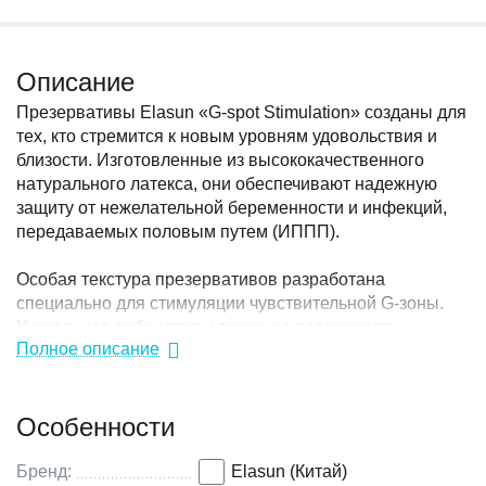
Описание
Презервативы Elasun «G-spot Stimulation» созданы для
тех, кто стремится к новым уровням удовольствия и
близости. Изготовленные из высококачественного
натурального латекса, они обеспечивают надежную
защиту от нежелательной беременности и инфекций,
передаваемых половым путем (ИППП).
Особая текстура презервативов разработана
специально для стимуляции чувствительной G-зоны.
Уникальная ребристая и точечная поверхность
Полное описание
усиливает ощущения, делая каждый момент более
ярким и насыщенным. Ультратонкий дизайн сохраняет
естественную чувствительность, а дополнительное
Особенности
количество смазки на водной основе с добавлением
гиалуроновой кислоты обеспечивает максимальный
комфорт и гладкость.
Бренд:
Elasun (Китай)