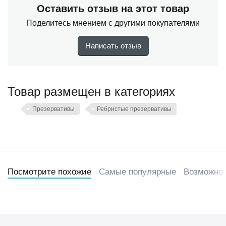
Оставить отзыв на этот товар
Презервативы из натурального каучукового латекса
Поделитесь мнением с другими покупателями
Elasun «G-spot stimulation»: особо тонкие,
стимулирующие (с ребрами и крупными точками), со
Написать отзыв
смазкой
Бренд: Elasun
Товар размещен в категориях
Количество в упаковке, шт: 10
Ширина презерватива, мм: 52 +-2
Презервативы
Ребристые презервативы
Длина, мм: 160
Посмотрите похожие
Самые популярные
Возможно,