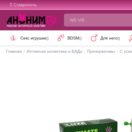
Ставрополь
Секс игрушки
BDSM
Для него
Главная
/
Интимная косметика и БАДы
/
Презервативы
/
С уси