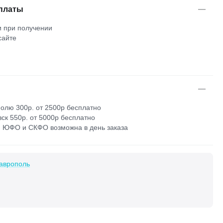
платы
 при получении
сайте
м
олю 300р. от 2500р бесплатно
ск 550р. от 5000р бесплатно
 ЮФО и СКФО возможна в день заказа
аврополь