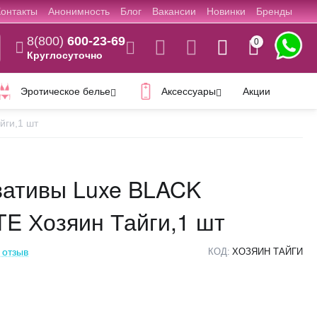
Контакты
Анонимность
Блог
Вакансии
Новинки
Бренды
8(800)
600-23-69
0
Круглосуточно
Эротическое белье
Аксессуары
Акции
йги,1 шт
вативы Luxe BLACK
E Хозяин Тайги,1 шт
 отзыв
КОД:
ХОЗЯИН ТАЙГИ