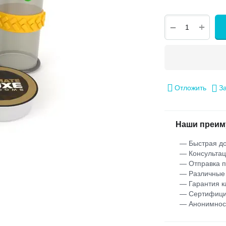
+
−
Отложить
З
Наши преим
— Быстрая до
— Консультац
— Отправка 
— Различные
— Гарантия к
— Сертифици
— Анонимнос