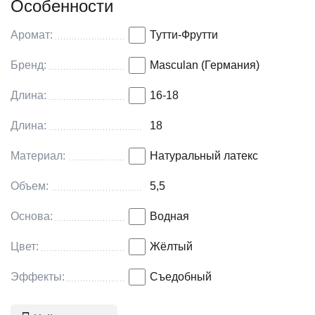
Особенности
т.д.).Товар сертифицирован.
Аромат:
Тутти-Фрутти
Бренд:
Masculan (Германия)
Длина:
16-18
Длина:
18
Материал:
Натуральный латекс
Объем:
5,5
Основа:
Водная
Цвет:
Жёлтый
Эффекты:
Съедобный