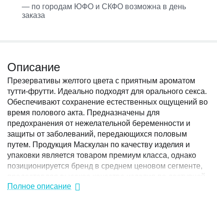
— по городам ЮФО и СКФО возможна в день
заказа
Описание
Презервативы желтого цвета с приятным ароматом
тутти-фрутти. Идеально подходят для орального секса.
Обеспечивают сохранение естественных ощущений во
время полового акта. Предназначены для
предохранения от нежелательной беременности и
защиты от заболеваний, передающихся половым
путем. Продукция Маскулан по качеству изделия и
упаковки является товаром премиум класса, однако
позиционируется бренд в среднем ценовом сегменте,
предоставляя высокое качество изделия по доступной
Полное описание
основной массе населения цене. Презервативы
Masculan значительно превосходят требования ГОСТа
по многим характеристикам (длина, сила на разрыв и