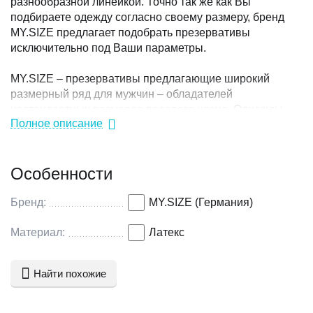
разнообразной линейкой. Точно так же как Вы
подбираете одежду согласно своему размеру, бренд
MY.SIZE предлагает подобрать презервативы
исключительно под Ваши параметры.
MY.SIZE – презервативы предлагающие широкий
размерный ряд для мужчин – обладателей
нестандартных размеров полового члена. Однажды
Полное описание
определив и затем используя свой размер
презерватива, Вы получаете максимальную
безопасность, наслаждение и комфорт во время
Особенности
полового акта.
Всего MY.SIZE предлагает девять размеров
Бренд:
MY.SIZE (Германия)
презервативов – от 45 до 72. Цифры означают
половину длины окружности презерватива (ширину) в
Материал:
Латекс
миллиметрах. Размеры 45,47 и 49 считаются
уменьшенными по сравнению со стандартным, размер
Найти похожие
53 – стандартный, а размеры 57, 60, 64, 69, 72 –
увеличенные.