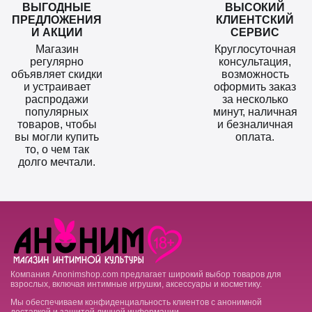
ВЫГОДНЫЕ
ВЫСОКИЙ
ПРЕДЛОЖЕНИЯ
КЛИЕНТСКИЙ
И АКЦИИ
СЕРВИС
Магазин
Круглосуточная
регулярно
консультация,
объявляет скидки
возможность
и устраивает
оформить заказ
распродажи
за несколько
популярных
минут, наличная
товаров, чтобы
и безналичная
вы могли купить
оплата.
то, о чем так
долго мечтали.
Компания Anonimshop.com предлагает широкий выбор товаров для
взрослых, включая интимные игрушки, аксессуары и косметику.
Мы обеспечиваем конфиденциальность клиентов с анонимной