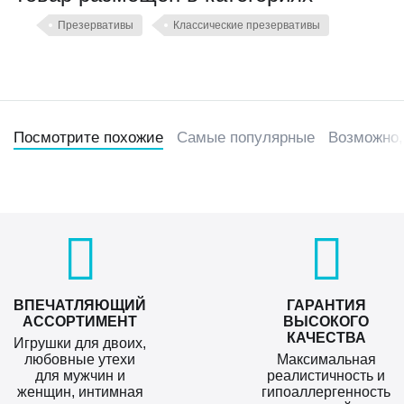
9,5 см;
Презервативы
Классические презервативы
протестированы на прочность путем электроники и
механической проверки.
Посмотрите похожие
Самые популярные
Возможно,
ВПЕЧАТЛЯЮЩИЙ
ГАРАНТИЯ
АССОРТИМЕНТ
ВЫСОКОГО
КАЧЕСТВА
Игрушки для двоих,
любовные утехи
Максимальная
для мужчин и
реалистичность и
женщин, интимная
гипоаллергенность