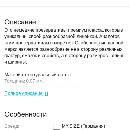
Описание
Это немецкие презервативы премиум класса, которые
уникальны своей разнообразной линейкой. Аналогов
этим презервативам в мире нет. Особенностью данной
марки является разнообразие не в сторону различных
фактур, смазок и свойств, а в сторону размеров - длины
и ширины.
Материал: натуральный латекс.
Толщина: 0,07 мм.
Размер: длина 17,8 см, ширина 53 мм.
Полное описание
Производитель: Германия.
В упаковке 10 презервативов.
Особенности
Бренд:
MY.SIZE (Германия)