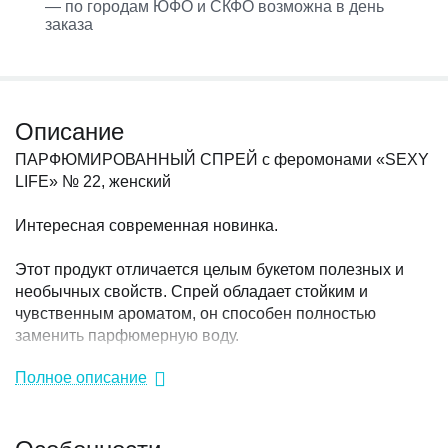
— по городам ЮФО и СКФО возможна в день
заказа
Описание
ПАРФЮМИРОВАННЫЙ СПРЕЙ с феромонами «SEXY
LIFE» № 22, женский
Интересная современная новинка.
Этот продукт отличается целым букетом полезных и
необычных свойств. Спрей обладает стойким и
чувственным ароматом, он способен полностью
заменить парфюмерную воду.
Полное описание
Семейство ароматов: ВОСТОЧНЫЕ, ЦВЕТОЧНЫЕ.
Верхние ноты: розовый перец, мандарин и бергамот.
Особенности