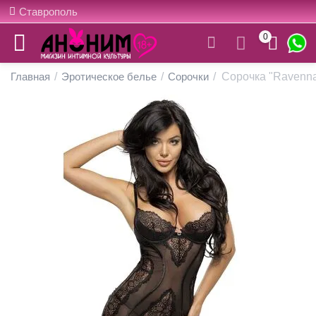
Ставрополь
0
Главная
/
Эротическое белье
/
Сорочки
/
Cорочка "Ravenna