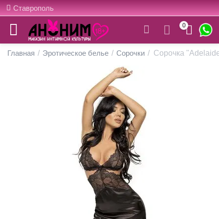
Ставрополь
0
Главная
/
Эротическое белье
/
Сорочки
/
Сорочка "Adelaide