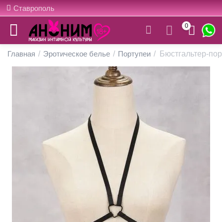
Ставрополь
0
Главная
/
Эротическое белье
/
Портупеи
/
Бюстгальтер-пор