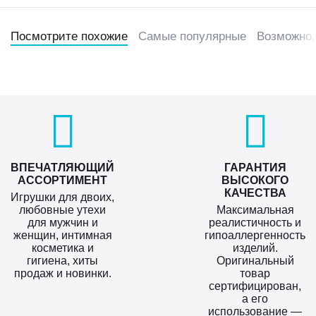
Посмотрите похожие
Самые популярные
Возможно,
ВПЕЧАТЛЯЮЩИЙ
ГАРАНТИЯ
АССОРТИМЕНТ
ВЫСОКОГО
КАЧЕСТВА
Игрушки для двоих,
любовные утехи
Максимальная
для мужчин и
реалистичность и
женщин, интимная
гипоаллергенность
косметика и
изделий.
гигиена, хиты
Оригинальный
продаж и новинки.
товар
сертифицирован,
а его
использование —