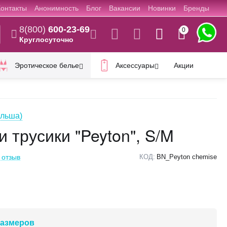
Контакты
Анонимность
Блог
Вакансии
Новинки
Бренды
8(800)
600-23-69
0
Круглосуточно
Эротическое белье
Аксессуары
Акции
ольша)
и трусики "Peyton", S/M
 отзыв
КОД:
BN_Peyton chemise
размеров