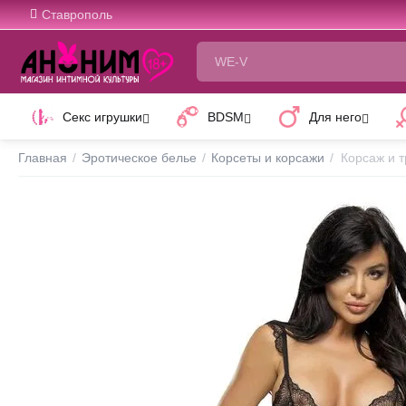
Ставрополь
Секс игрушки
BDSM
Для него
Главная
/
Эротическое белье
/
Корсеты и корсажи
/
Корсаж и т