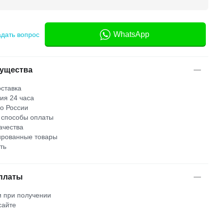
WhatsApp
адать вопрос
ущества
ставка
ия 24 часа
по России
 способы оплаты
ачества
рованные товары
ть
платы
 при получении
сайте
м