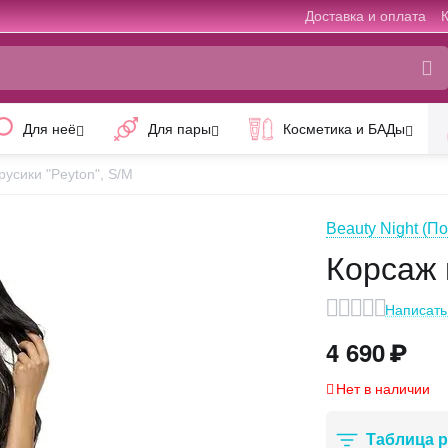
Доставка и оплата
Для неё
Для пары
Косметика и БАДы
русики "Peyton", S/M
Beauty Night (П
Корсаж 
Написать
4 690
₽
Нет в наличии
Таблица 