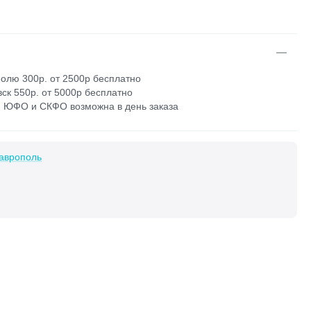
олю 300р. от 2500р бесплатно
ск 550р. от 5000р бесплатно
 ЮФО и СКФО возможна в день заказа
аврополь