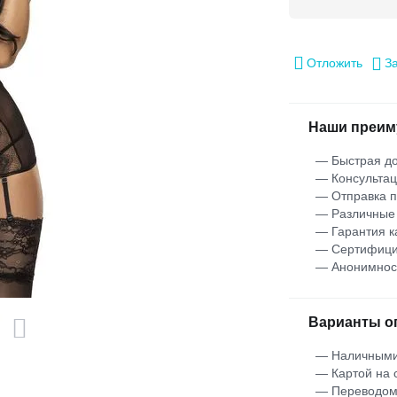
Отложить
З
Наши преим
— Быстрая до
— Консультац
— Отправка 
— Различные
— Гарантия к
— Сертифици
— Анонимнос
Варианты о
— Наличными
— Картой на 
— Переводо