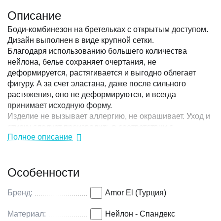
Описание
Боди-комбинезон на бретельках с открытым доступом.
Дизайн выполнен в виде крупной сетки.
Благодаря использованию большего количества
нейлона, белье сохраняет очертания, не
деформируется, растягивается и выгодно облегает
фигуру. А за счет эластана, даже после сильного
растяжения, оно не деформируются, и всегда
принимает исходную форму.
Изделие не вызывает аллергию, не окрашивает. Уход и
стирку следует производить в соответствии с
Полное описание
инструкцией завода-изготовителя на упаковке.
Коллекция: Amor El
Особенности
Цвет: черный
Размер: S/L (42-46)
Материал: 94% нейлон, 6% спандекс
Бренд:
Amor El (Турция)
Материал:
Нейлон - Спандекс