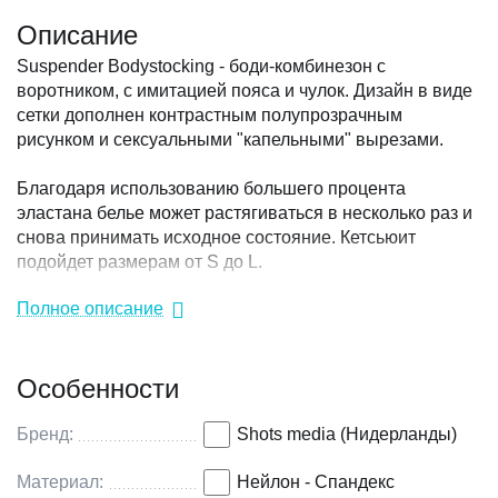
Описание
Suspender Bodystocking - боди-комбинезон с
воротником, с имитацией пояса и чулок. Дизайн в виде
сетки дополнен контрастным полупрозрачным
рисунком и сексуальными "капельными" вырезами.
Благодаря использованию большего процента
эластана белье может растягиваться в несколько раз и
снова принимать исходное состояние. Кетсьюит
подойдет размерам от S до L.
Полное описание
Коллекция: Le Desir
Цвет: черный
Размер: S-L (42-50)
Особенности
Материал: 92% нейлон, 8% спандекс
Размер упаковки:16,5 х 22,5 х 2,5 см.
Вес:127 гр.
Бренд:
Shots media (Нидерланды)
Производитель: Shots Media, Нидерланды
Материал:
Нейлон - Спандекс