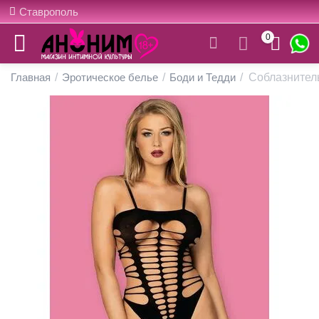
Ставрополь
0
Главная
/
Эротическое белье
/
Боди и Тедди
/
Соблазнител