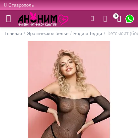
Ставрополь
0
Главная
/
Эротическое белье
/
Боди и Тедди
/
Кетсьюит (бо