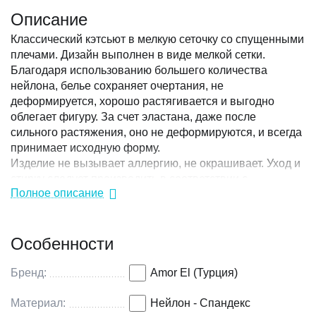
Описание
Классический кэтсьют в мелкую сеточку со спущенными
плечами. Дизайн выполнен в виде мелкой сетки.
Благодаря использованию большего количества
нейлона, белье сохраняет очертания, не
деформируется, хорошо растягивается и выгодно
облегает фигуру. За счет эластана, даже после
сильного растяжения, оно не деформируются, и всегда
принимает исходную форму.
Изделие не вызывает аллергию, не окрашивает. Уход и
стирку следует производить в соответствии с
Полное описание
инструкцией завода-изготовителя на упаковке.
Коллекция: Amor El
Особенности
Цвет: черный
Размер: XL/XXL (50-54)
Материал: 94% нейлон, 6% спандекс
Бренд:
Amor El (Турция)
Размер упаковки: 21 х13,5 х 3,5 см.
Материал:
Нейлон - Спандекс