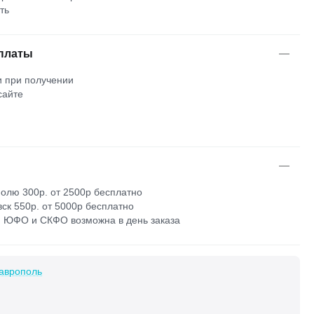
ть
платы
 при получении
сайте
м
олю 300р. от 2500р бесплатно
ск 550р. от 5000р бесплатно
 ЮФО и СКФО возможна в день заказа
аврополь