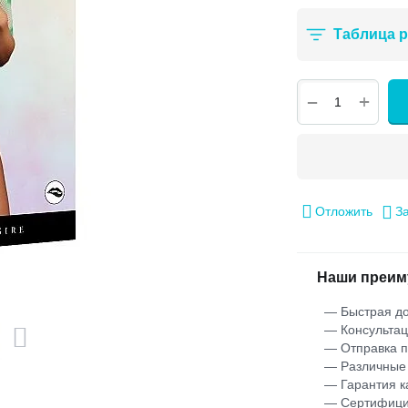
Таблица 
+
−
Отложить
З
Наши преим
— Быстрая до
— Консультац
— Отправка 
— Различные
— Гарантия к
— Сертифици