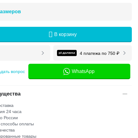
размеров
В корзину
4 платежа по
750
₽
WhatsApp
адать вопрос
ущества
ставка
ия 24 часа
по России
 способы оплаты
ачества
рованные товары