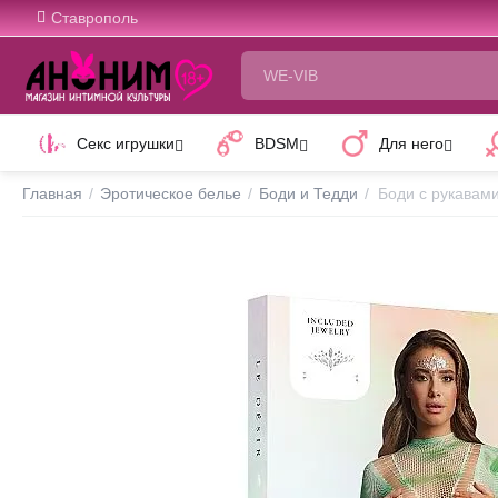
Ставрополь
Секс игрушки
BDSM
Для него
Главная
/
Эротическое белье
/
Боди и Тедди
/
Боди с рукавами