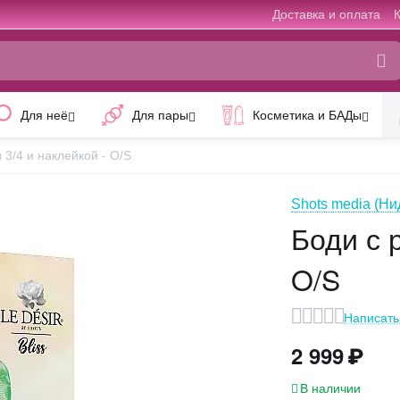
Доставка и оплата
Для неё
Для пары
Косметика и БАДы
 3/4 и наклейкой - O/S
Shots media (Н
Боди с 
O/S
Написать
2 999
₽
В наличии