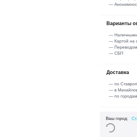
— Анонимнос
Варианты о
— Наличными
— Картой на 
— Переводо
— СБП
Доставка
— по Ставроп
— в Михайлов
— по городам
Ваш город:
Ст