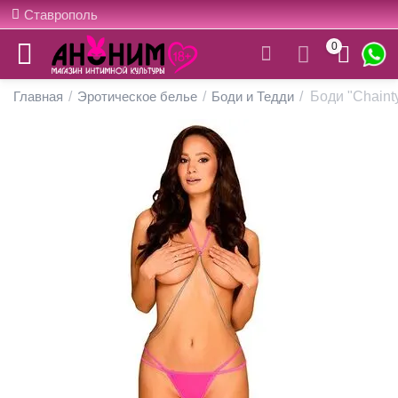
Ставрополь
0
Главная
/
Эротическое белье
/
Боди и Тедди
/
Боди "Chainty