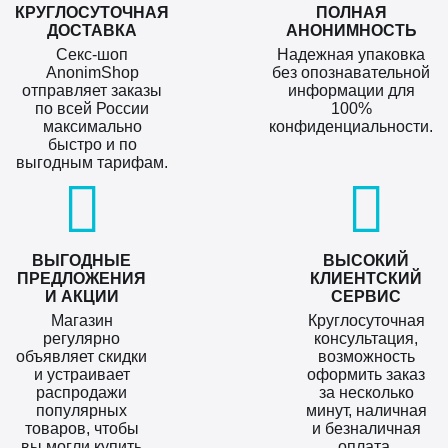
КРУГЛОСУТОЧНАЯ
ПОЛНАЯ
ДОСТАВКА
АНОНИМНОСТЬ
Секс-шоп
Надежная упаковка
AnonimShop
без опознавательной
отправляет заказы
информации для
по всей России
100%
максимально
конфиденциальности.
быстро и по
выгодным тарифам.
ВЫГОДНЫЕ
ВЫСОКИЙ
ПРЕДЛОЖЕНИЯ
КЛИЕНТСКИЙ
И АКЦИИ
СЕРВИС
Магазин
Круглосуточная
регулярно
консультация,
объявляет скидки
возможность
и устраивает
оформить заказ
распродажи
за несколько
популярных
минут, наличная
товаров, чтобы
и безналичная
вы могли купить
оплата.