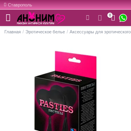
Ставрополь
0
Главная
/
Эротическое белье
/
Аксессуары для эротического