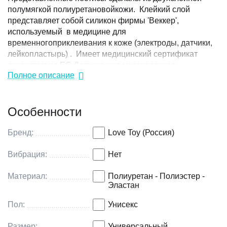
полумягкой полиуретановойкожи. Клейкий слой
представляет собой силикон фирмы 'Веккер',
используемый в медицине для
временногоприклеивания к коже (электроды, датчики,
лейкопластырь) . Имеет медицинский сертификат
соответствия ЕС.Допускается многоразовое
Полное описание
использование. Сохраните, по возможности
оригинальную антиадгезивную пленочку .Она
обладает свойством сохранять липкий слой при
Особенности
хранении.
Бренд:
Love Toy (Россия)
Вибрация:
Нет
Материал:
Полиуретан - Полиэстер -
Эластан
Пол:
Унисекс
Размер:
Универсальный