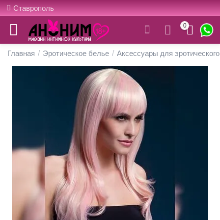
Ставрополь
0
Главная
/
Эротическое белье
/
Аксессуары для эротического