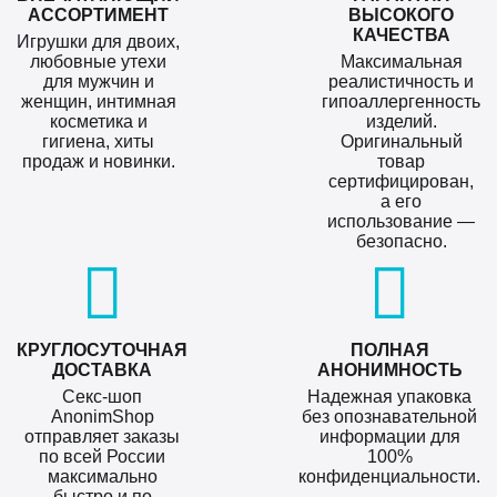
АССОРТИМЕНТ
ВЫСОКОГО
КАЧЕСТВА
Игрушки для двоих,
любовные утехи
Максимальная
для мужчин и
реалистичность и
женщин, интимная
гипоаллергенность
косметика и
изделий.
гигиена, хиты
Оригинальный
продаж и новинки.
товар
сертифицирован,
а его
использование —
безопасно.
КРУГЛОСУТОЧНАЯ
ПОЛНАЯ
ДОСТАВКА
АНОНИМНОСТЬ
Секс-шоп
Надежная упаковка
AnonimShop
без опознавательной
отправляет заказы
информации для
по всей России
100%
максимально
конфиденциальности.
быстро и по