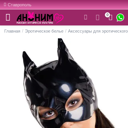
Ставрополь
0
Главная
/
Эротическое белье
/
Аксессуары для эротического