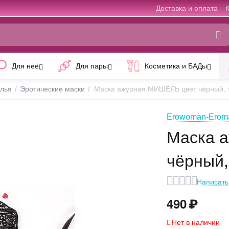
Доставка и оплата
Для неё
Для пары
Косметика и БАДы
елья
/
Эротические маски
/
Маска ажурная МИШЕЛЬ цвет чёрный, 
Erowoman-Eroma
Маска 
чёрный,
Написать
490
₽
Нет в наличии