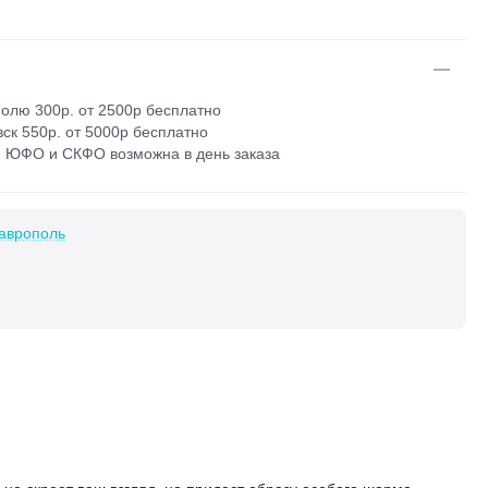
олю 300р. от 2500р бесплатно
ск 550р. от 5000р бесплатно
 ЮФО и СКФО возможна в день заказа
аврополь