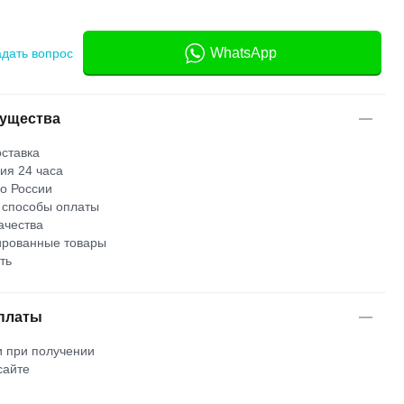
WhatsApp
адать вопрос
ущества
ставка
ия 24 часа
по России
 способы оплаты
ачества
рованные товары
ть
платы
 при получении
сайте
м