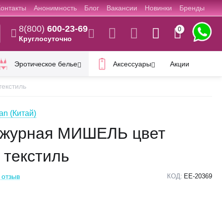
Контакты
Анонимность
Блог
Вакансии
Новинки
Бренды
8(800)
600-23-69
0
Круглосуточно
Эротическое белье
Аксессуары
Акции
текстиль
n (Китай)
ажурная МИШЕЛЬ цвет
 текстиль
 отзыв
КОД:
EE-20369