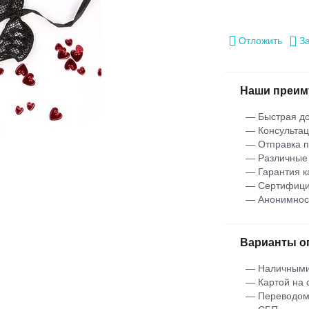
Отложить
З
Наши преим
— Быстрая до
— Консультац
— Отправка 
— Различные
— Гарантия к
— Сертифици
— Анонимнос
Варианты о
— Наличными
— Картой на 
— Переводо