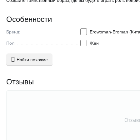
Создайте таинственный образ, где вы будете играть роль непри
Особенности
Бренд:
Erowoman-Eroman (Кита
Пол:
Жен
Найти похожие
Отзывы
Отзыв