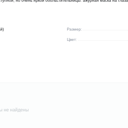
ступной, но очень яркой обольстительницы. ажурная маска на глаза
й)
Размер:
Цвет:
ы не найдены