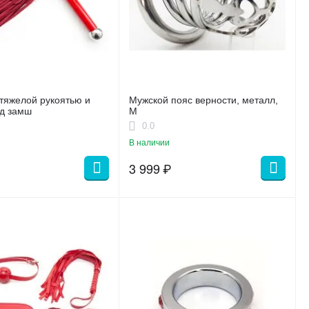
 тяжелой рукоятью и
Мужской пояс верности, металл,
д замш
M
0.0
В наличии
3 999
₽