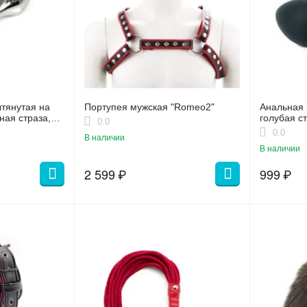
тянутая на
Портупея мужская "Romeo2"
Анальная 
ная страза,
голубая с
0.0
0.0
В наличии
В наличии
2 599
₽
999
₽