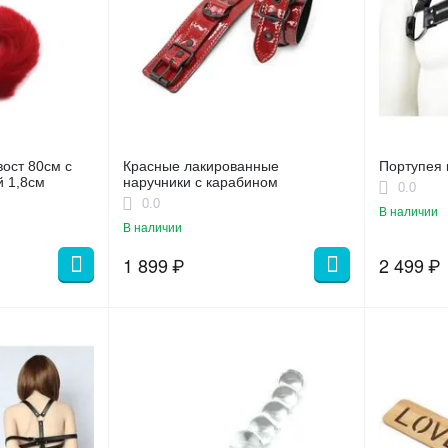
ост 80см с
Красные лакированные
Портупея 
й 1,8см
наручники с карабином
0.0
0.0
В наличии
В наличии
1 899
₽
2 499
₽