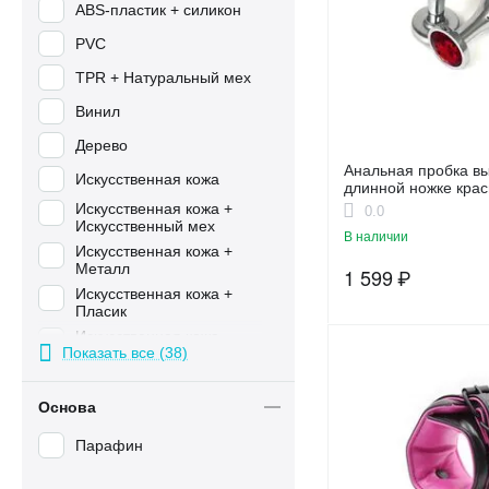
ABS-пластик + силикон
PVC
TPR + Натуральный мех
Винил
Дерево
Анальная пробка вы
Искусственная кожа
длинной ножке крас
3.5см
Искусственная кожа +
0.0
Искусственный мех
В наличии
Искусственная кожа +
Металл
1 599
₽
Искусственная кожа +
Пласик
Искусственная кожа,
Показать все (38)
силикон, метал
Искусственный мех
Основа
Латекс
Парафин
Медицинский силикон
Медицинский силикон -