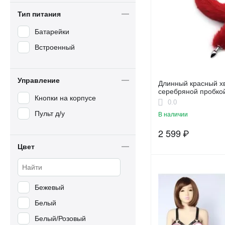
Полиамид
Тип питания
Полиамид + Эластан
Батарейки
Полиуретан - Полиамид
Встроенный
- Металл
Полиэстер
Полиэстер - Полиамид -
Управление
Эластан
Длинный красный хв
серебряной пробко
Полиэстер - Спандекс
Кнопки на корпусе
0.0
Силикон
Пульт д/у
В наличии
Силикон + металл
2 599
₽
Силикон -
Цвет
Исскуственный мех
Спандекс, Металл
Стекло
Бежевый
Белый
Белый/Розовый