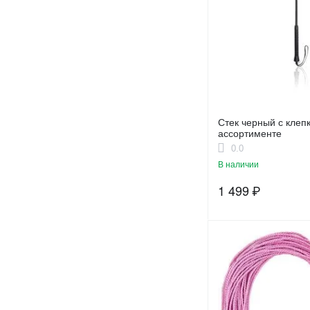
Оранжевый
Прозрачный
Разноцветный
Розово - Черный
Розовое золото
Розовый
Стек черный с клепк
Светло-розовый
ассортименте
0.0
Серебро
В наличии
Серебро - Белый
1 499
₽
Серебро - Золото
Серебро - Розовый
Серебро - Серый
Серебро - Черный
Серебряный
Серый