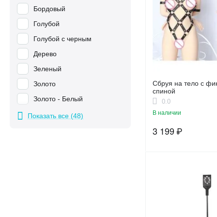
Бордовый
Голубой
Голубой с черным
Дерево
Зеленый
Сбруя на тело с фи
Золото
спиной
Золото - Белый
0.0
В наличии
Золото - Серый
Показать все (48)
3 199
₽
Золотой - Розовый
Коричневый
Красный
Красный - телесный
Красный - Черный
Леопардовый