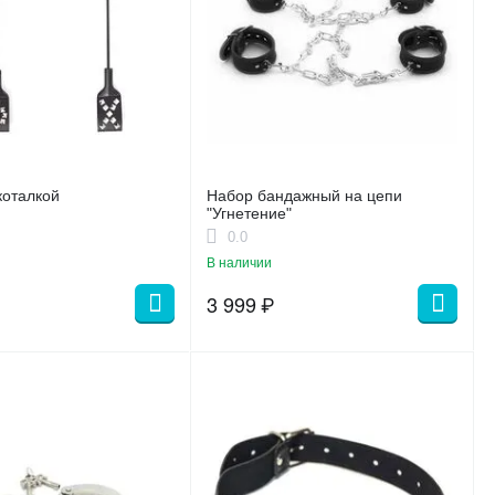
коталкой
Набор бандажный на цепи
"Угнетение"
0.0
В наличии
3 999
₽