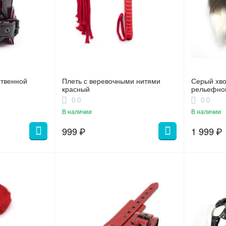
ственной
Плеть с веревочными нитями
Серый хво
красный
рельефной
0.0
0.0
В наличии
В наличии
999
₽
1 999
₽