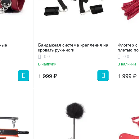
аные
Бандажная система крепления на
Флоггер с
кровать руки-ноги
плетью по
0.0
0.0
В наличии
В наличии
1 999
₽
1 999
₽