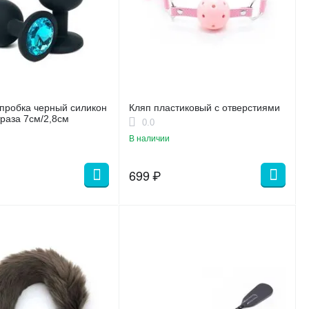
пробка черный силикон
Кляп пластиковый с отверстиями
траза 7см/2,8см
0.0
В наличии
699
₽