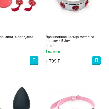
р мини, 4 предмета
Эрекционное кольцо метал со
стразами 5,3см
0.0
В наличии
1 799
₽