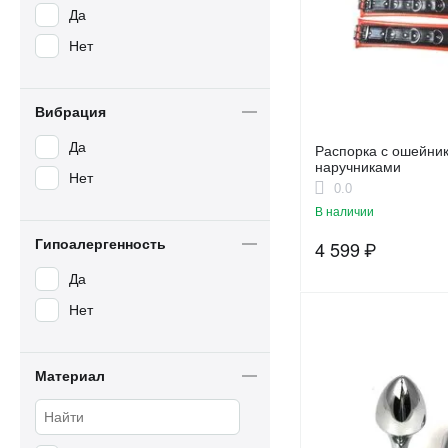
Да
Нет
Вибрация
Да
Распорка с ошейни
наручниками
Нет
0.0
В наличии
Гипоалергенность
4 599
₽
Да
Нет
Материал