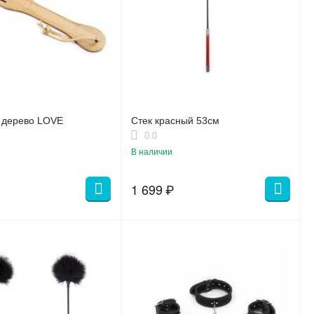
 дерево LOVE
Стек красный 53см
0.0
В наличии
1 699
₽