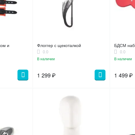
ком и
Флоггер с щекоталкой
БДСМ набо
0.0
0.0
В наличии
В наличии
1 299
₽
1 499
₽