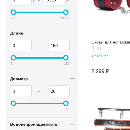
₽
–
₽
0
₽
9999
₽
Длина
Оковы для ног кож
–
0.0
В наличии
3
150
2 299
₽
Диаметр
–
0
28
Водонепроницаемость